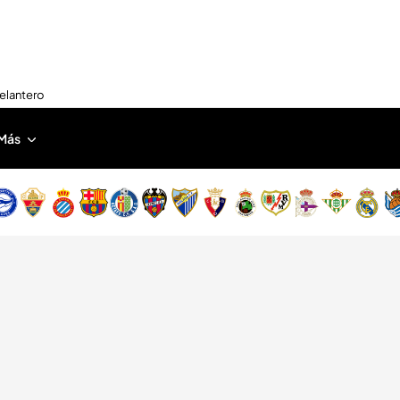
delantero
Más