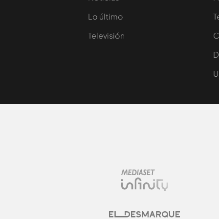
Lo último
T
Televisión
C
D
U