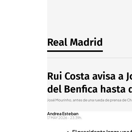
Real Madrid
Rui Costa avisa a 
del Benfica hasta 
José Mourinho, antes de una rueda de prensa de 
Andrea Esteban
17 MAY 2026 - 23:39h.
El presidente lanza una