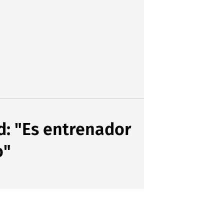
d: "Es entrenador
o"