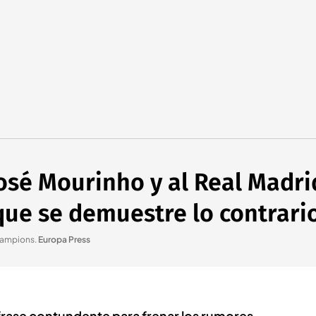
José Mourinho y al Real Madri
que se demuestre lo contrari
Champions
.
Europa Press
 frase contundente para frenar los rumores