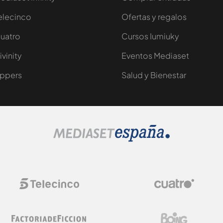
elecinco
Ofertas y regalos
uatro
Cursos Iumiuky
ivinity
Eventos Mediaset
ppers
Salud y Bienestar