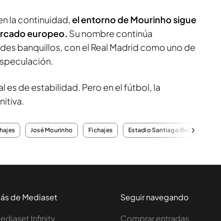
en la continuidad,
el entorno de Mourinho sigue
ercado europeo.
Su nombre continúa
des banquillos, con el Real Madrid como uno de
especulación.
l es de estabilidad. Pero en el fútbol, la
nitiva.
hajes
José Mourinho
Fichajes
Estadio Santiago Bernabeu
ás de Mediaset
Seguir navegando
ediaset Infinity
Comprar entradas