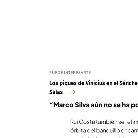
PUEDE INTERESARTE
Los piques de Vinicius en el Sánche
Salas
“Marco Silva aún no se ha p
Rui Costa también se refir
órbita del banquillo enca