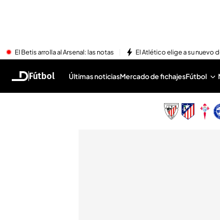
El Betis arrolla al Arsenal: las notas
El Atlético elige a su nuevo 
Fútbol
Últimas noticias
Mercado de fichajes
Fútbol