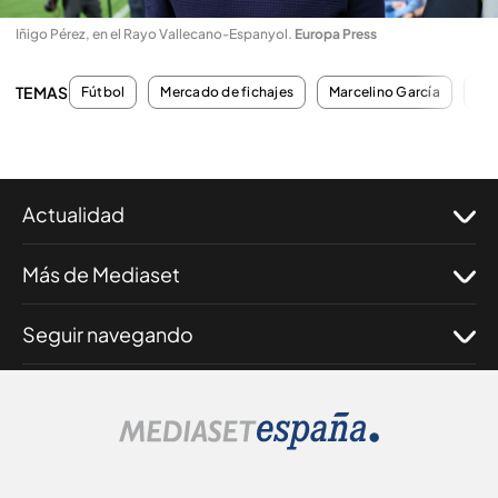
Iñigo Pérez, en el Rayo Vallecano-Espanyol
.
Europa Press
TEMAS
Fútbol
Mercado de fichajes
Marcelino García
Iñi
Actualidad
Más de Mediaset
Seguir navegando