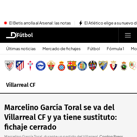
El Betis arrolla al Arsenal: las notas
El Atlético elige a su nuevo 
Fútbol
Últimas noticias
Mercado de fichajes
Fútbol
Fórmula 1
Mo
Villarreal CF
Marcelino García Toral se va del
Villarreal CF y ya tiene sustituto:
fichaje cerrado
Marcelino García Toral, durante un partido del Villarreal
.
Cordon Press