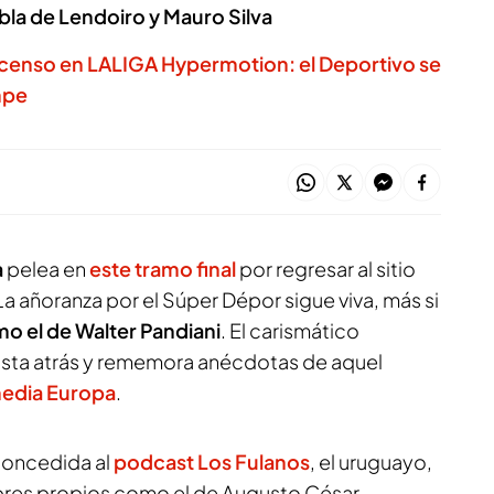
la de Lendoiro y Mauro Silva
ascenso en LALIGA Hypermotion: el Deportivo se
mpe
a
pelea en
este tramo final
por regresar al sitio
a añoranza por el Súper Dépor sigue viva, más si
o el de Walter Pandiani
. El carismático
 vista atrás y rememora anécdotas de aquel
media Europa
.
 concedida al
podcast Los Fulanos
, el uruguayo,
mbres propios como el de Augusto César