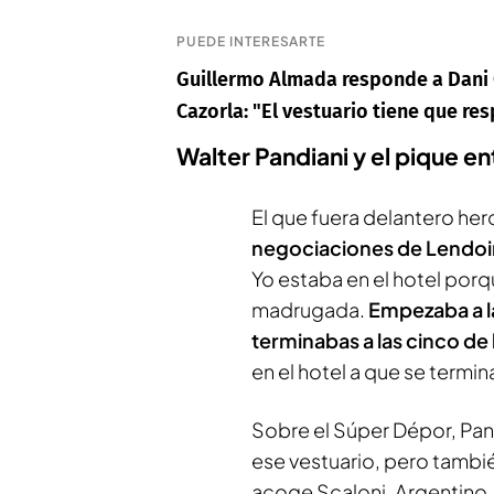
PUEDE INTERESARTE
Guillermo Almada responde a Dani C
Cazorla: "El vestuario tiene que re
Walter Pandiani y el pique en
El que fuera delantero he
negociaciones de Lendoi
Yo estaba en el hotel porq
madrugada.
Empezaba a la
terminabas a las cinco d
en el hotel a que se termina
Sobre el Súper Dépor, Pand
ese vestuario, pero tambi
acoge Scaloni. Argentino,