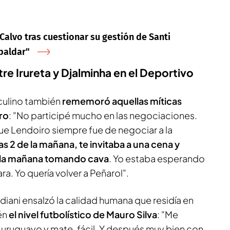
alvo tras cuestionar su gestión de Santi
spaldar"
tre Irureta y Djalminha en el Deportivo
rculino también
rememoró aquellas míticas
ro
: "No participé mucho en las negociaciones.
ue Lendoiro siempre fue de negociar a la
s 2 de la mañana, te invitaba a una cena y
e la mañana tomando cava
. Yo estaba esperando
ra. Yo quería volver a Peñarol".
iani ensalzó la calidad humana que residía en
én
el nivel futbolístico de Mauro Silva
: "Me
 uruguayo y mate, fácil. Y después muy bien con