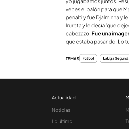
yo jugábamos juntos. Result
veces el balón para que Mak
penalti y fue Djalminha y le
Irureta y le decía '
que dejes
cabezazo.
Fue una imagen
que estaba pasando. Lo tu
TEMAS
Fútbol
LaLiga Segunda
Actualidad
M
Noticias
M
Lo último
T