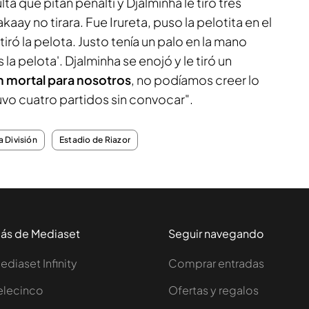
a que pitan penalti y Djalminha le tiró tres
aay no tirara. Fue Irureta, puso la pelotita en el
 tiró la pelota. Justo tenía un palo en la mano
 la pelota
'. Djalminha se enojó y le tiró un
 mortal para nosotros
, no podíamos creer lo
vo cuatro partidos sin convocar".
 División
Estadio de Riazor
ás de Mediaset
Seguir navegando
ediaset Infinity
Comprar entradas
elecinco
Ofertas y regalos