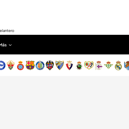
delantero
Más