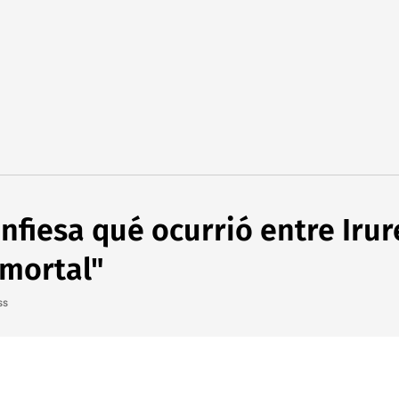
nfiesa qué ocurrió entre Iru
 mortal"
ss