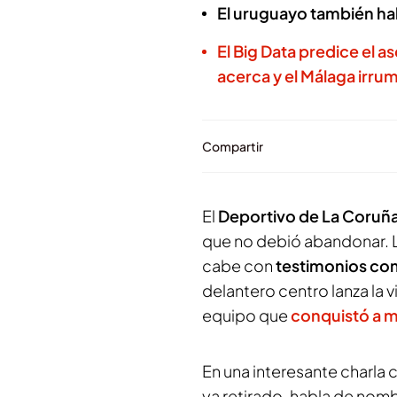
El uruguayo también hab
El Big Data predice el 
acerca y el Málaga irru
Compartir
El
Deportivo de La Coruñ
que no debió abandonar. L
cabe con
testimonios com
delantero centro lanza la
equipo que
conquistó a 
En una interesante charla
ya retirado, habla de no