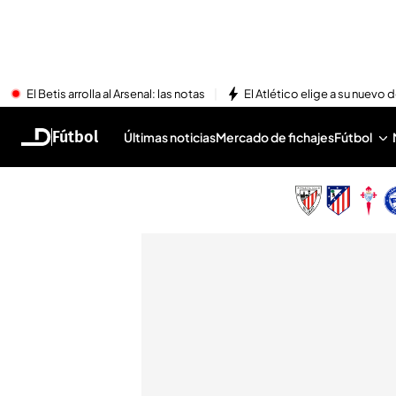
El Betis arrolla al Arsenal: las notas
El Atlético elige a su nuevo 
Fútbol
Últimas noticias
Mercado de fichajes
Fútbol