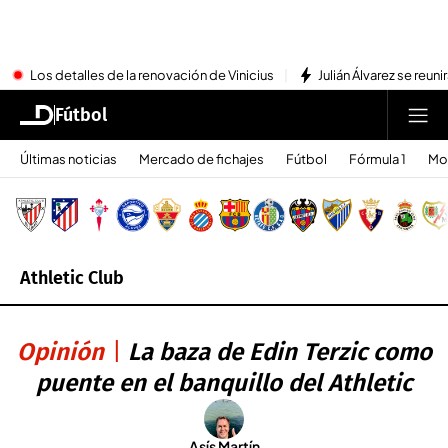
Los detalles de la renovación de Vinicius
Julián Álvarez se reu
Fútbol
Últimas noticias
Mercado de fichajes
Fútbol
Fórmula 1
Mo
Athletic Club
Opinión
La baza de Edin Terzic como
puente en el banquillo del Athletic
Asís Martín