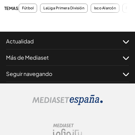
TEMAS
Fútbol
LaLiga Primera División
Isco Alarcón
Fant
Actualidad
Más de Mediaset
Seguir navegando