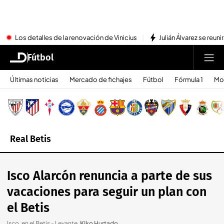
Los detalles de la renovación de Vinicius
Julián Álvarez se reu
Fútbol
Últimas noticias
Mercado de fichajes
Fútbol
Fórmula 1
Mo
Real Betis
Isco Alarcón renuncia a parte de sus
vacaciones para seguir un plan con
el Betis
Isco, en el Betis - Levante
.
Kiko Hurtado