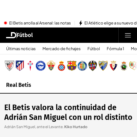
El Betis arrolla al Arsenal: las notas
El Atlético elige a su nuevo 
Fútbol
Últimas noticias
Mercado de fichajes
Fútbol
Fórmula 1
Mo
Real Betis
El Betis valora la continuidad de
Adrián San Miguel con un rol distinto
Adrián San Miguel, ante el Levante
.
Kiko Hurtado