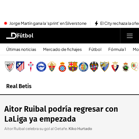
Jorge Martín gana la 'sprint' en Silverstone
El City rechaza la ofe
Fútbol
Últimas noticias
Mercado de fichajes
Fútbol
Fórmula 1
Mo
Real Betis
Aitor Ruibal podría regresar con
LaLiga ya empezada
Aitor Ruibal celebra su gol al Getafe
.
Kiko Hurtado