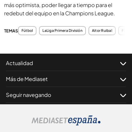
más optimista, poder llegar a tiempo para el
redebut del equipo en la Champions League.
TEMAS
Fútbol
LaLiga Primera División
Aitor Ruibal
Fanta
Actualidad
Más de Mediaset
Seguir navegando