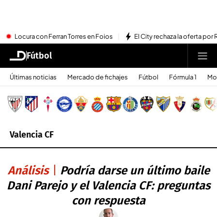
Locura con Ferran Torres en Foios
El City rechaza la oferta por 
Fútbol
Últimas noticias
Mercado de fichajes
Fútbol
Fórmula 1
Mo
Valencia CF
Análisis
Podría darse un último baile
Dani Parejo y el Valencia CF: preguntas
con respuesta