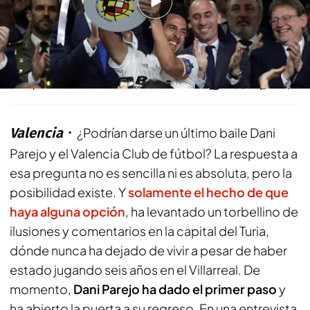
Dani Parejo no descarta volver al Valencia CF:
"Es un halago, si sale la oportunidad..."
Compartir
Valencia
¿Podrían darse un último baile Dani
Parejo y el Valencia Club de fútbol? La respuesta a
esa pregunta no es sencilla ni es absoluta, pero la
posibilidad existe. Y
solamente el hecho de que
haya alguna opción
, ha levantado un torbellino de
ilusiones y comentarios en la capital del Turia,
dónde nunca ha dejado de vivir a pesar de haber
estado jugando seis años en el Villarreal. De
momento,
Dani Parejo ha dado el primer paso
y
ha abierto la puerta a su regreso. En una entrevista