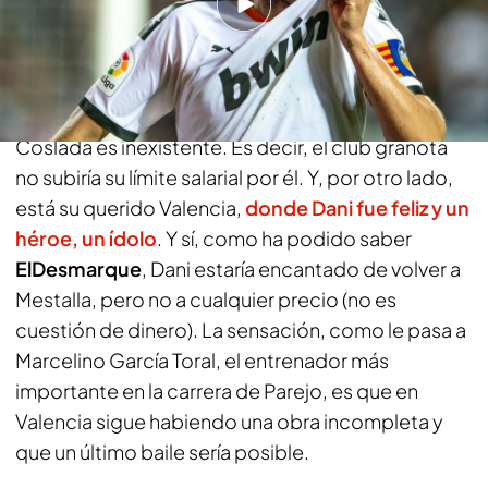
escenario a dos posibilidades ciertas: los dos
clubs de la ciudad. Por un lado, el Levante UD, que
no está buscando un futbolista en esa posición,
del perfil de Parejo, y cuyo pasado con el de
Coslada es inexistente. Es decir, el club granota
no subiría su límite salarial por él. Y, por otro lado,
está su querido Valencia,
donde Dani fue feliz y un
héroe, un ídolo
. Y sí, como ha podido saber
ElDesmarque
, Dani estaría encantado de volver a
Mestalla, pero no a cualquier precio (no es
cuestión de dinero). La sensación, como le pasa a
Marcelino García Toral, el entrenador más
importante en la carrera de Parejo, es que en
Valencia sigue habiendo una obra incompleta y
que un último baile sería posible.