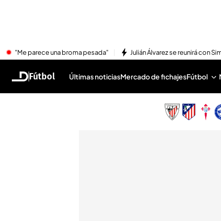
"Me parece una broma pesada"
Julián Álvarez se reunirá con S
Fútbol
Últimas noticias
Mercado de fichajes
Fútbol