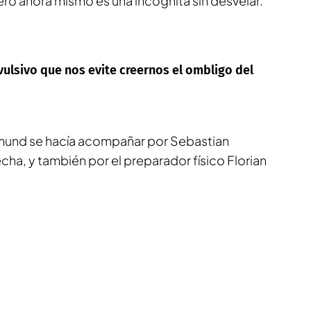
pero ahora mismo es una incógnita sin desvelar.
vulsivo que nos evite creernos el ombligo del
tmund se hacía acompañar por Sebastian
, y también por el preparador físico Florian