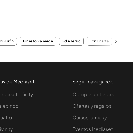
División
Ernesto Valverde
Edin Terzić
Jon Uriarte
Estadio
ás de Mediaset
Seguir navegando
ediaset Infinity
Comprar entradas
elecinco
Ofertas y regalos
uatro
Cursos Iumiuky
ivinity
Eventos Mediaset