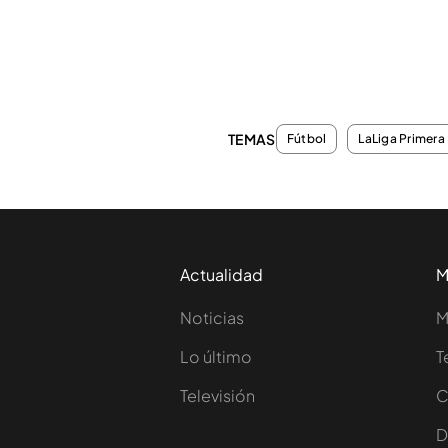
TEMAS
Fútbol
LaLiga Primera 
Actualidad
M
Noticias
M
Lo último
T
Televisión
C
D