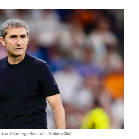
rid en el Santiago Bernabéu
.
Athletic Club