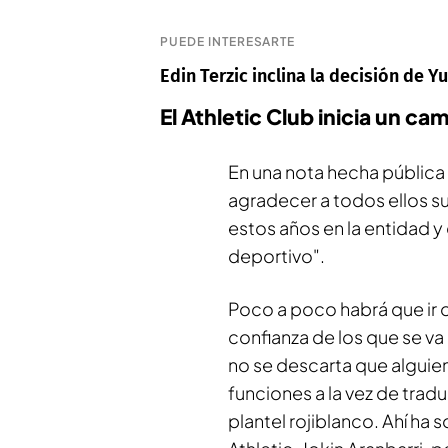
PUEDE INTERESARTE
Edin Terzic inclina la decisión de Y
El Athletic Club inicia un ca
En una nota hecha pública 
agradecer a todos ellos 
estos años en la entidad y
deportivo".
Poco a poco habrá que ir 
confianza de los que se va
no se descarta que alguien
funciones a la vez de trad
plantel rojiblanco. Ahí ha so