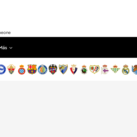
imeone
Más