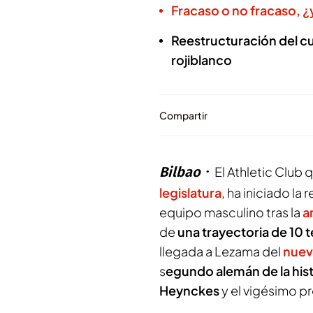
Fracaso o no fracaso, ¿
Reestructuración del c
rojiblanco
Compartir
Bilbao
El Athletic Club
legislatura
, ha iniciado la
equipo masculino tras la
a
de
una trayectoria de 10 
llegada a Lezama del
nuev
s
egundo alemán de la hist
Heynckes
y el vigésimo pr