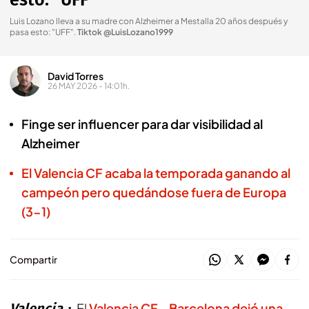
esto: "UFF"
Luis Lozano lleva a su madre con Alzheimer a Mestalla 20 años después y
pasa esto: "UFF"
.
Tiktok @LuisLozano1999
David Torres
26 MAY 2026 - 14:01h.
Finge ser influencer para dar visibilidad al
Alzheimer
El Valencia CF acaba la temporada ganando al
campeón pero quedándose fuera de Europa
(3-1)
Compartir
Valencia
El
Valencia CF - Barcelona dejó una