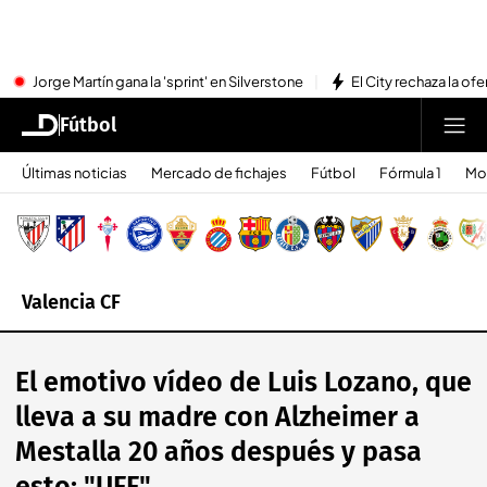
Jorge Martín gana la 'sprint' en Silverstone
El City rechaza la ofe
Fútbol
Últimas noticias
Mercado de fichajes
Fútbol
Fórmula 1
Mo
Valencia CF
El emotivo vídeo de Luis Lozano, que
lleva a su madre con Alzheimer a
Mestalla 20 años después y pasa