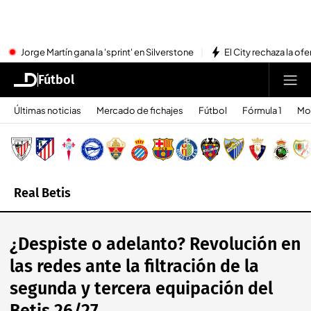
Jorge Martín gana la 'sprint' en Silverstone
El City rechaza la ofe
Fútbol
Últimas noticias
Mercado de fichajes
Fútbol
Fórmula 1
Mo
Real Betis
¿Despiste o adelanto? Revolución en
las redes ante la filtración de la
segunda y tercera equipación del