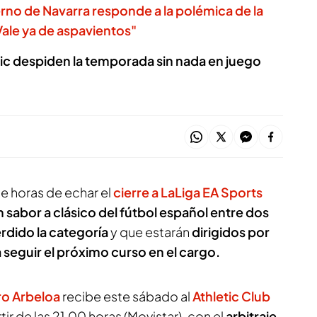
rno de Navarra responde a la polémica de la
Vale ya de aspavientos"
etic despiden la temporada sin nada en juego
e horas de echar el
cierre a LaLiga EA Sports
 sabor a clásico del fútbol español entre dos
rdido la categoría
y que estarán
dirigidos por
 seguir el próximo curso en el cargo.
ro Arbeloa
recibe este sábado al
Athletic Club
rtir de las 21.00 horas (Movistar), con el
arbitraje