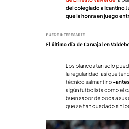
del colegiado alicantino 
que la honra en juego en
PUEDE INTERESARTE
El último día de Carvajal en Valdeb
Los blancos tan solo pue
la regularidad, así que ten
técnico salmantino
-antes
algún futbolista como el ca
buen sabor de boca a sus
que se han quedado sin los