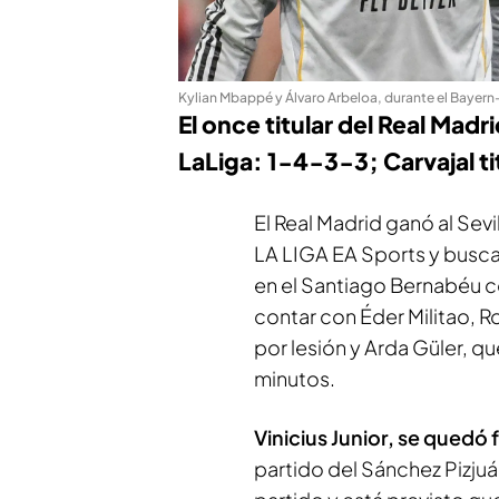
Kylian Mbappé y Álvaro Arbeloa, durante el Bayern
El once titular del Real Madr
LaLiga: 1-4-3-3; Carvajal ti
El Real Madrid ganó al Sevi
LA LIGA EA Sports y busca
en el Santiago Bernabéu co
contar con Éder Militao, 
por lesión y Arda Güler, q
minutos.
Vinicius Junior, se quedó f
partido del Sánchez Pizjuá