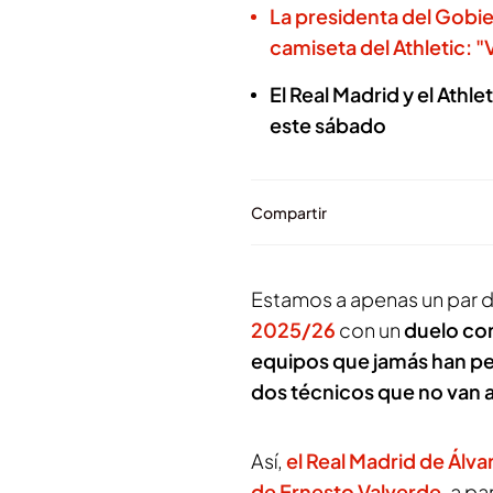
La presidenta del Gobie
camiseta del Athletic: "
El Real Madrid y el Athl
este sábado
Compartir
Estamos a apenas un par d
2025/26
con un
duelo con
equipos que jamás han pe
dos técnicos que no van a
Así,
el Real Madrid de Álva
de Ernesto Valverde
, a pa