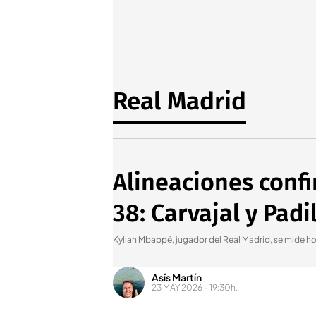
Real Madrid
Alineaciones confi
38: Carvajal y Padil
Kylian Mbappé, jugador del Real Madrid, se mide ho
Asís Martín
23 MAY 2026 - 19:30h.