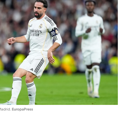
 Madrid
.
EuropaPress