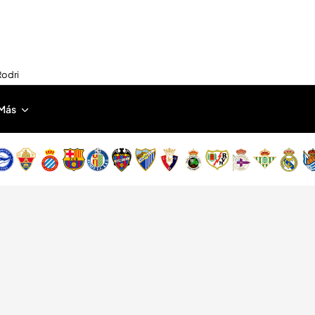
Rodri
Más