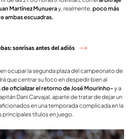
Juan Martínez Munuera
y, realmente,
poco más
tre ambas escuadras.
ebas: sonrisas antes del adiós
den ocupar la segunda plaza del campeonato de
drá que centrar su foco en despedir bien al
 de oficializar el retorno de José Mourinho-
y a
pitán Dani Carvajal, aparte de tratar de dejar un
 aficionados en una temporada complicada en la
 principales títulos en juego.