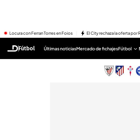
Locura con Ferran Torres en Foios
El City rechaza la oferta por 
Fútbol
Últimas noticias
Mercado de fichajes
Fútbol