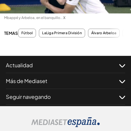
Mbappé y Arbeloa, en el banquillo.
.
X
TEMAS
Fútbol
LaLiga Primera División
Álvaro Arbeloa
Ky
Actualidad
Más de Mediaset
Seguir navegando