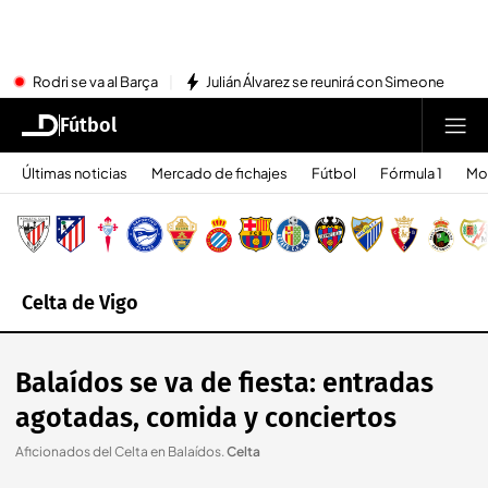
Rodri se va al Barça
Julián Álvarez se reunirá con Simeone
Fútbol
Últimas noticias
Mercado de fichajes
Fútbol
Fórmula 1
Mo
Celta de Vigo
Balaídos se va de fiesta: entradas
agotadas, comida y conciertos
Aficionados del Celta en Balaídos
.
Celta