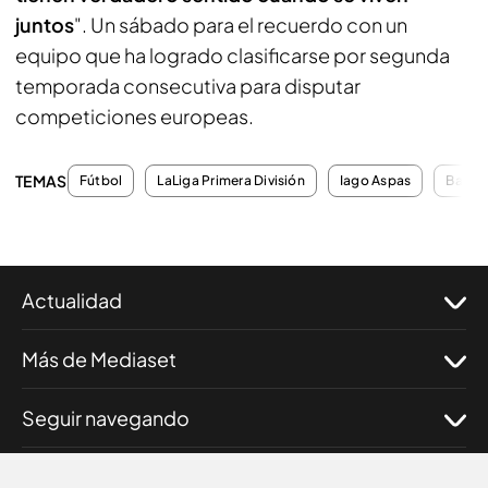
juntos
". Un sábado para el recuerdo con un
equipo que ha logrado clasificarse por segunda
temporada consecutiva para disputar
competiciones europeas.
TEMAS
Fútbol
LaLiga Primera División
Iago Aspas
Balaí
Actualidad
Más de Mediaset
Seguir navegando