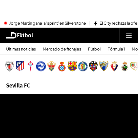
Jorge Martín gana la 'sprint' en Silverstone
El City rechaza la ofe
Fútbol
Últimas noticias
Mercado de fichajes
Fútbol
Fórmula 1
Mo
Sevilla FC