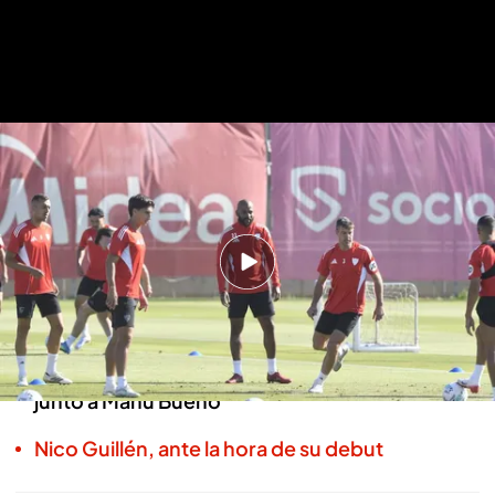
El Sevilla prepara el partido ante el Celta
.
Kiko Hurtado
El Sevilla prepara el partido ante el
Celta sin Castrín y con Marcao
Basilio García
Sevilla, 20 MAY 2026 - 11:53h.
El central lucense se retiró con los médicos
junto a Manu Bueno
Nico Guillén, ante la hora de su debut