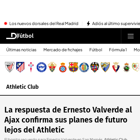
Los nuevos dorsales del Real Madrid
Adiós al último superviv
Fútbol
Últimas noticias
Mercado de fichajes
Fútbol
Fórmula 1
Mo
Athletic Club
La respuesta de Ernesto Valverde al
Ajax confirma sus planes de futuro
lejos del Athletic
El bonito recuerdo para Ernesto Valverde en San Mamés
.
Athletic Club