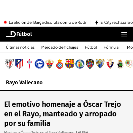
La afición del Barça disdruta con lo de Rodri
El City rechaza la 
Fútbol
Últimas noticias
Mercado de fichajes
Fútbol
Fórmula 1
Mo
Rayo Vallecano
El emotivo homenaje a Óscar Trejo
en el Rayo, manteado y arropado
por su familia
Manteo a Óscar Trejo en el Rayo Vallecano
.
LALIGA