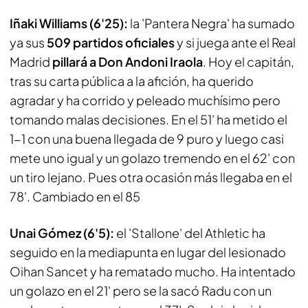
Iñaki Williams (6'25):
la 'Pantera Negra' ha sumado
ya sus
509 partidos oficiales
y si juega ante el Real
Madrid
pillará a Don Andoni Iraola
. Hoy el capitán,
tras su carta pública a la afición, ha querido
agradar y ha corrido y peleado muchísimo pero
tomando malas decisiones. En el 51' ha metido el
1-1 con una buena llegada de 9 puro y luego casi
mete uno igual y un golazo tremendo en el 62' con
un tiro lejano. Pues otra ocasión más llegaba en el
78'. Cambiado en el 85
Unai Gómez (6'5):
el 'Stallone' del Athletic ha
seguido en la mediapunta en lugar del lesionado
Oihan Sancet y ha rematado mucho. Ha intentado
un golazo en el 21' pero se la sacó Radu con un