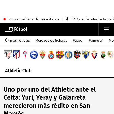
Locura con Ferran Torres en Foios
El City rechaza la oferta por 
Fútbol
Últimas noticias
Mercado de fichajes
Fútbol
Fórmula 1
Mo
Athletic Club
Uno por uno del Athletic ante el
Celta: Yuri, Yeray y Galarreta
merecieron más rédito en San