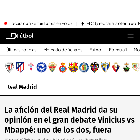
Locura con Ferran Torres en Foios
El City rechaza la oferta por 
Fútbol
Últimas noticias
Mercado de fichajes
Fútbol
Fórmula 1
Mo
Real Madrid
La afición del Real Madrid da su
opinión en el gran debate Vinicius vs
Mbappé: uno de los dos, fuera
Mbappé y Vinicius en el partido ante el Alavés
.
Europa Press