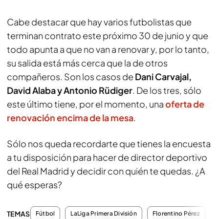
Cabe destacar que hay varios futbolistas que
terminan contrato este próximo 30 de junio y que
todo apunta a que no van a renovar y, por lo tanto,
su salida está más cerca que la de otros
compañeros. Son los casos de
Dani Carvajal,
David Alaba y Antonio Rüdiger
. De los tres, sólo
este último tiene, por el momento, una
oferta de
renovación encima de la mesa
.
Sólo nos queda recordarte que tienes la encuesta
a tu disposición para hacer de director deportivo
del Real Madrid y decidir con quién te quedas. ¿A
qué esperas?
TEMAS
Fútbol
LaLiga Primera División
Florentino Pérez
K