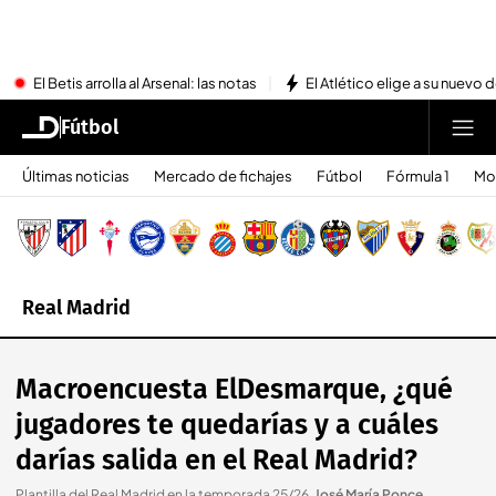
El Betis arrolla al Arsenal: las notas
El Atlético elige a su nuevo 
Fútbol
Últimas noticias
Mercado de fichajes
Fútbol
Fórmula 1
Mo
Real Madrid
Macroencuesta ElDesmarque, ¿qué
jugadores te quedarías y a cuáles
darías salida en el Real Madrid?
Plantilla del Real Madrid en la temporada 25/26
.
José María Ponce