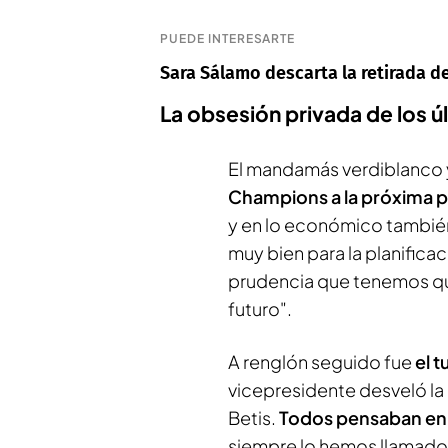
PUEDE INTERESARTE
Sara Sálamo descarta la retirada de
La obsesión privada de los úl
El mandamás verdiblanco 
Champions a la próxima p
y en lo económico también
muy bien para la planifica
prudencia que tenemos que
futuro".
A renglón seguido fue
el t
vicepresidente desveló la 
Betis.
Todos pensaban en
siempre lo hemos llamado