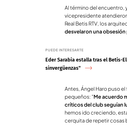
Al término del encuentro,
vicepresidente atendieron 
Real Betis RTV
, los arquit
desvelaron una obsesión p
PUEDE INTERESARTE
Eder Sarabia estalla tras el Betis-E
sinvergüenzas"
Antes, Ángel Haro puso el 
pequeños: "
Me acuerdo m
críticos del club seguían 
hemos ido creciendo, esta
cerquita de repetir cosas b