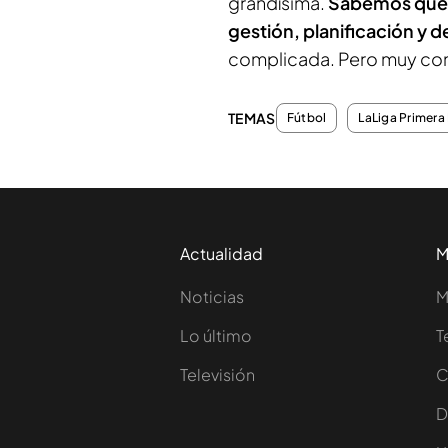
grandísima.
Sabemos que 
gestión, planificación y 
complicada. Pero muy con
TEMAS
Fútbol
LaLiga Primera 
Actualidad
M
Noticias
M
Lo último
T
Televisión
C
D