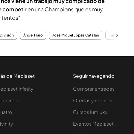
nos viene un trabajo muy complicado de
de competir
en una Champions que es muy
tentos".
División
Ángel Haro
José Miguel López Catalán
Fantasy
ás de Mediaset
Seguir navegando
ediaset Infinity
Comprar entradas
elecinco
Ofertas y regalos
uatro
Cursos Iumiuky
ivinity
Eventos Mediaset