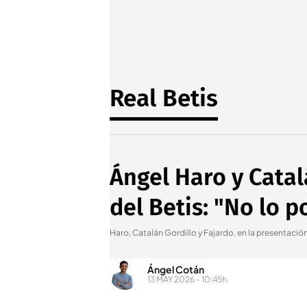
Real Betis
Ángel Haro y Catal
del Betis: "No lo 
Haro, Catalán Gordillo y Fajardo, en la presentació
Ángel Cotán
13 MAY 2026 - 10:45h.