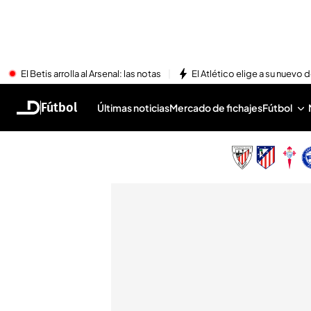
El Betis arrolla al Arsenal: las notas
El Atlético elige a su nuevo 
Fútbol
Últimas noticias
Mercado de fichajes
Fútbol