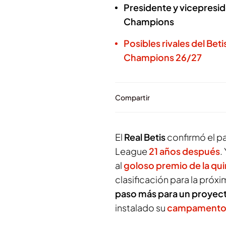
Presidente y vicepreside
Champions
Posibles rivales del Bet
Champions 26/27
Compartir
El
Real Betis
confirmó el p
League
21 años después
.
al
goloso premio de la qui
clasificación para la pró
paso más para un proyect
instalado su
campamento b