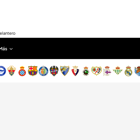
delantero
Más