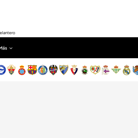
delantero
Más