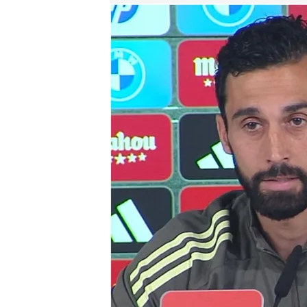
Arbeloa responde si votaría a Florentino Pérez y pr
Fran Duarte
Madrid, 13 MAY 2026 - 11:21h.
Arbeloa ha dado la cara
Florentino Pérez, tras 
¿Puede fichar Florentin
elecciones?
Compartir
Tras la polémica rueda de 
Álvaro Arbeloa subir a la p