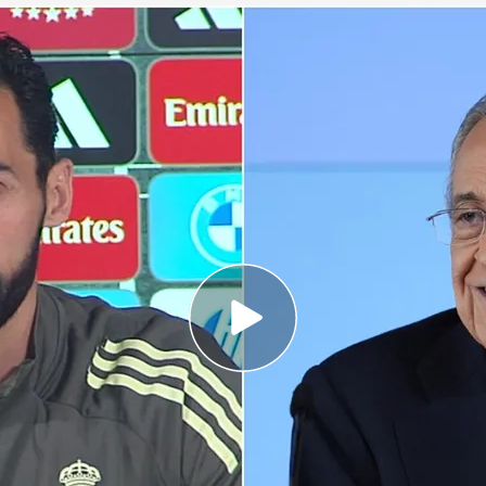
ovoca risas en rueda de prensa
.
ElDesmarque
 y no ha dudado en defender a su presidente,
su rueda de prensa
o Pérez a José Mourinho antes de las
prensa de Florentino Pérez,
le ha tocado a
alestra y dar la cara
en la rueda de prensa previa