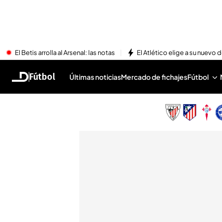
El Betis arrolla al Arsenal: las notas
El Atlético elige a su nuevo 
Fútbol
Últimas noticias
Mercado de fichajes
Fútbol