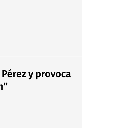
 Pérez y provoca
n”