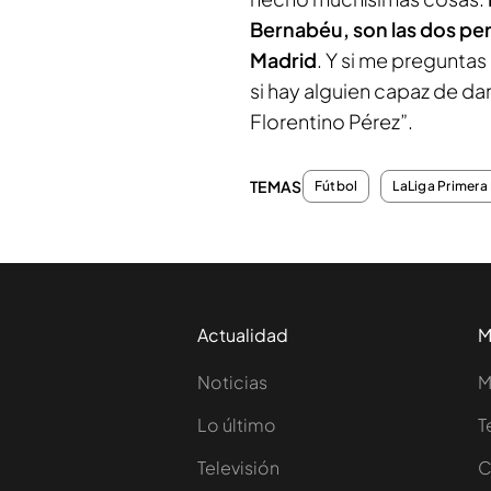
Bernabéu, son las dos pers
Madrid
. Y si me preguntas
si hay alguien capaz de dar
Florentino Pérez”.
TEMAS
Fútbol
LaLiga Primera 
Actualidad
M
Noticias
M
Lo último
T
Televisión
C