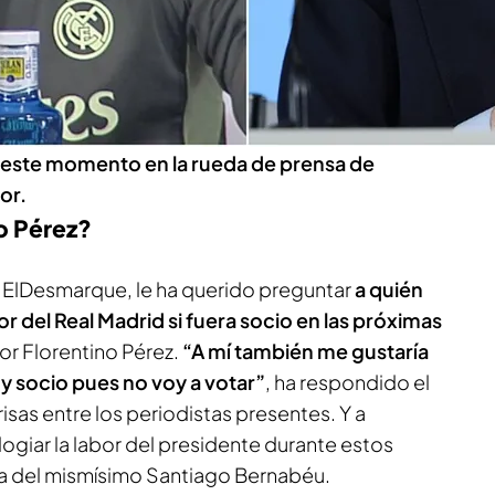
viedo de este próximo jueves 14 a las 21:30h. El
 valorar el discurso de su presidente con el
ovecha para denunciar, de nuevo, el escándalo
ha habido una pregunta que le ha sacado una
una rueda de prensa que estaba siendo más tensa
 este momento en la rueda de prensa de
or.
no Pérez?
e
ElDesmarque
, le ha querido preguntar
a quién
or del Real Madrid si fuera socio en las próximas
r Florentino Pérez.
“A mí también me gustaría
y socio pues no voy a votar”
, ha respondido el
isas entre los periodistas presentes. Y a
ogiar la labor del presidente durante estos
ura del mismísimo Santiago Bernabéu.