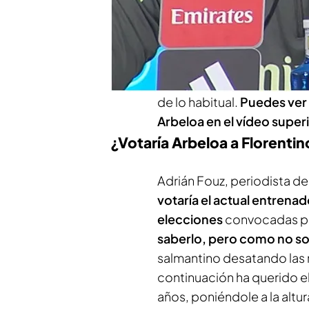
al partido contra el Real O
entrenador no ha dudado en
que se muestra afín y apr
del ‘caso Negreira’. Pero 
sonrisa al entrenador en 
de lo habitual.
Puedes ver
Arbeloa en el vídeo superi
¿Votaría Arbeloa a Florenti
Adrián Fouz, periodista d
votaría el actual entrenad
elecciones
convocadas po
saberlo, pero como no so
salmantino desatando las r
continuación ha querido el
años, poniéndole a la alt