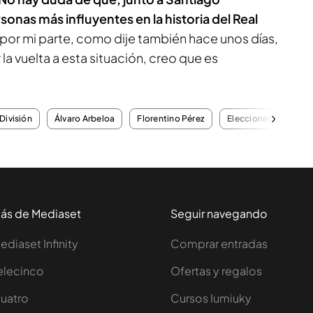
onas más influyentes en la historia del Real
 por mi parte, como dije también hace unos días,
 la vuelta a esta situación, creo que es
División
Álvaro Arbeloa
Florentino Pérez
Elecciones
Rued
ás de Mediaset
Seguir navegando
ediaset Infinity
Comprar entradas
elecinco
Ofertas y regalos
uatro
Cursos Iumiuky