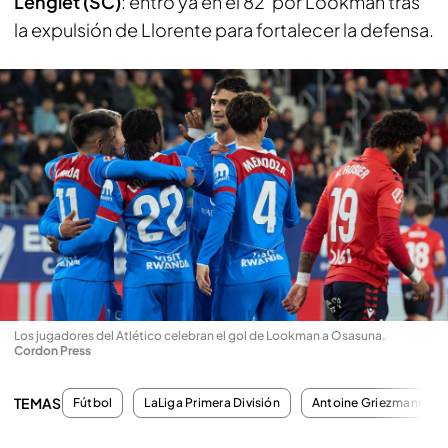
Lenglet (SC)
: entró ya en el 82' por Lookman tras
la expulsión de Llorente para fortalecer la defensa.
Los jugadores del Atlético celebran el gol de Lookman a Osasuna
.
Cordon Press
TEMAS
Fútbol
LaLiga Primera División
Antoine Griezmann