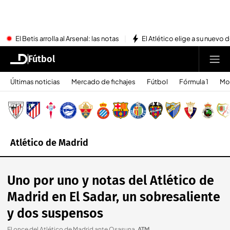
El Betis arrolla al Arsenal: las notas
El Atlético elige a su nuevo 
Fútbol
Últimas noticias
Mercado de fichajes
Fútbol
Fórmula 1
Mo
Atlético de Madrid
Uno por uno y notas del Atlético de
Madrid en El Sadar, un sobresaliente
y dos suspensos
El once del Atlético de Madrid ante Osasuna
.
ATM