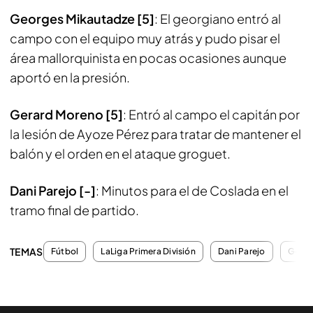
Georges Mikautadze [5]
: El georgiano entró al
campo con el equipo muy atrás y pudo pisar el
área mallorquinista en pocas ocasiones aunque
aportó en la presión.
Gerard Moreno [5]
: Entró al campo el capitán por
la lesión de Ayoze Pérez para tratar de mantener el
balón y el orden en el ataque
groguet
.
Dani Parejo [-]
: Minutos para el de Coslada en el
tramo final de partido.
TEMAS
Fútbol
LaLiga Primera División
Dani Parejo
Gerar