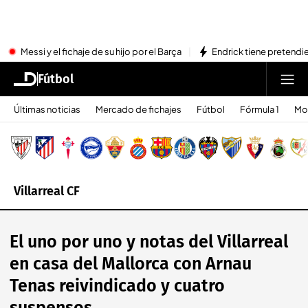
Messi y el fichaje de su hijo por el Barça
Endrick tiene pretendi
Fútbol
Últimas noticias
Mercado de fichajes
Fútbol
Fórmula 1
Mo
Villarreal CF
El uno por uno y notas del Villarreal
en casa del Mallorca con Arnau
Tenas reivindicado y cuatro