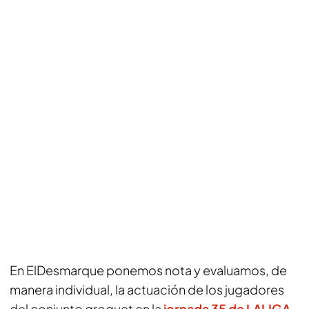
En
ElDesmarque
ponemos nota y evaluamos, de
manera individual, la actuación de los jugadores
del conjunto
groguet
en la
jornada 35 de LALIGA