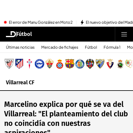
El error de Manu González en Moto2
El nuevo objetivo del Mad
Fútbol
Últimas noticias
Mercado de fichajes
Fútbol
Fórmula 1
Mo
Villarreal CF
Marcelino explica por qué se va del
Villarreal: "El planteamiento del club
no coincidía con nuestras