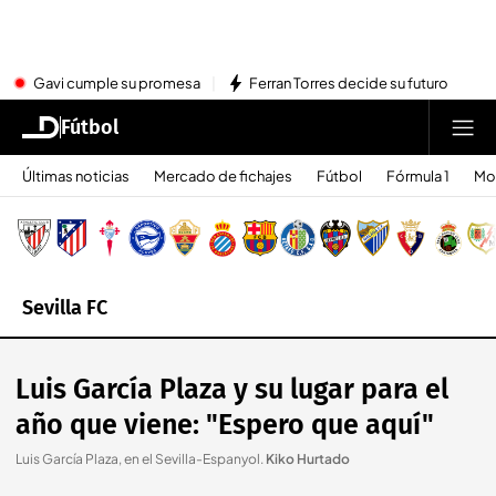
Gavi cumple su promesa
Ferran Torres decide su futuro
Fútbol
Últimas noticias
Mercado de fichajes
Fútbol
Fórmula 1
Mo
Sevilla FC
Luis García Plaza y su lugar para el
año que viene: "Espero que aquí"
Luis García Plaza, en el Sevilla-Espanyol
.
Kiko Hurtado