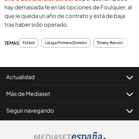
hay demasiada fe en las opciones de Foulquier, al
que le queda un año de contrato y está de baja
tras haber sido operado.
TEMAS
Fútbol
LaLiga Primera División
Thierry Rendall
Fa
Actualidad
Más de Mediaset
Seguir navegando