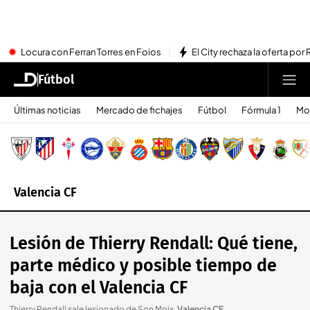
Locura con Ferran Torres en Foios
El City rechaza la oferta por 
Fútbol
Últimas noticias
Mercado de fichajes
Fútbol
Fórmula 1
Mo
Valencia CF
Lesión de Thierry Rendall: Qué tiene,
parte médico y posible tiempo de
baja con el Valencia CF
Thierry Rendall sale lesionado de Son Moix
.
Valencia CF