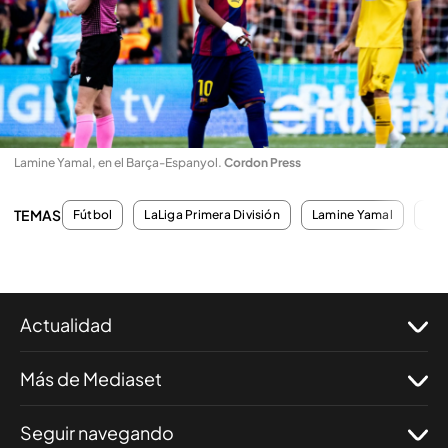
Lamine Yamal, en el Barça-Espanyol
.
Cordon Press
TEMAS
Fútbol
LaLiga Primera División
Lamine Yamal
Fan
Actualidad
Más de Mediaset
Seguir navegando