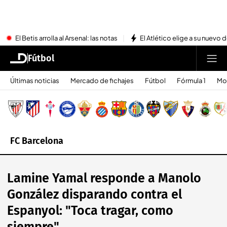
El Betis arrolla al Arsenal: las notas
El Atlético elige a su nuevo 
Fútbol
Últimas noticias
Mercado de fichajes
Fútbol
Fórmula 1
Mo
FC Barcelona
Lamine Yamal responde a Manolo
González disparando contra el
Espanyol: "Toca tragar, como