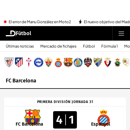
El error de Manu González en Moto2
El nuevo objetivo del Mad
Fútbol
Últimas noticias
Mercado de fichajes
Fútbol
Fórmula 1
Mo
FC Barcelona
PRIMERA DIVISIÓN
|
JORNADA 31
4
1
FC Barcelona
Espanyol