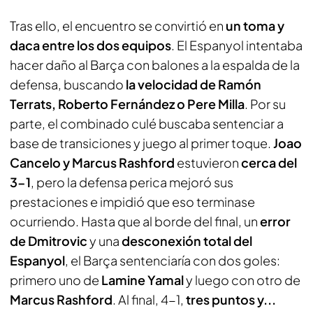
Tras ello, el encuentro se convirtió en
un toma y
daca entre los dos equipos
. El Espanyol intentaba
hacer daño al Barça con balones a la espalda de la
defensa, buscando
la velocidad de Ramón
Terrats, Roberto Fernández o Pere Milla
. Por su
parte, el combinado culé buscaba sentenciar a
base de transiciones y juego al primer toque.
Joao
Cancelo y Marcus Rashford
estuvieron
cerca del
3-1
, pero la defensa perica mejoró sus
prestaciones e impidió que eso terminase
ocurriendo. Hasta que al borde del final, un
error
de Dmitrovic
y una
desconexión total del
Espanyol
, el Barça sentenciaría con dos goles:
primero uno de
Lamine Yamal
y luego con otro de
Marcus Rashford
. Al final, 4-1,
tres puntos y...