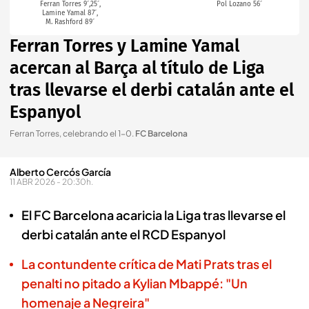
Ferran Torres 9´,25´,
Pol Lozano 56´
Lamine Yamal 87´,
M. Rashford 89´
Ferran Torres y Lamine Yamal
acercan al Barça al título de Liga
tras llevarse el derbi catalán ante el
Espanyol
Ferran Torres, celebrando el 1-0
.
FC Barcelona
Alberto Cercós García
11 ABR 2026 - 20:30h.
El FC Barcelona acaricia la Liga tras llevarse el
derbi catalán ante el RCD Espanyol
La contundente crítica de Mati Prats tras el
penalti no pitado a Kylian Mbappé: "Un
homenaje a Negreira"