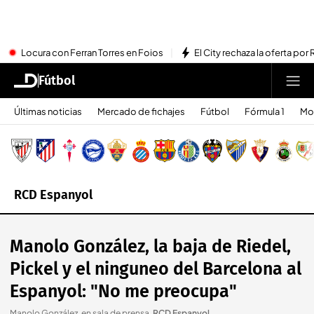
Locura con Ferran Torres en Foios
El City rechaza la oferta por 
Fútbol
Últimas noticias
Mercado de fichajes
Fútbol
Fórmula 1
Mo
RCD Espanyol
Manolo González, la baja de Riedel,
Pickel y el ninguneo del Barcelona al
Espanyol: "No me preocupa"
Manolo González, en sala de prensa
.
RCD Espanyol