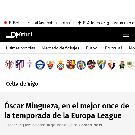
El Betis arrolla al Arsenal: las notas
El Atlético elige a su nuevo 
Fútbol
Últimas noticias
Mercado de fichajes
Fútbol
Fórmula 1
Mo
Celta de Vigo
Óscar Mingueza, en el mejor once de
la temporada de la Europa League
Óscar Mingueza celebra un gol con el Celta
.
Cordón Press