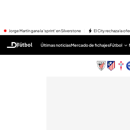
Jorge Martín gana la 'sprint' en Silverstone
El City rechaza la ofe
Fútbol
Últimas noticias
Mercado de fichajes
Fútbol