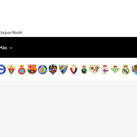
rta por Rodri
Más