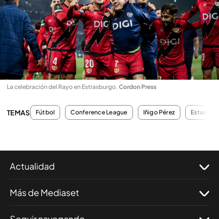
La celebración del Rayo en Estrasburgo
.
Cordon Press
TEMAS
Fútbol
Conference League
Iñigo Pérez
Estadio d
Actualidad
Más de Mediaset
Seguir navegando