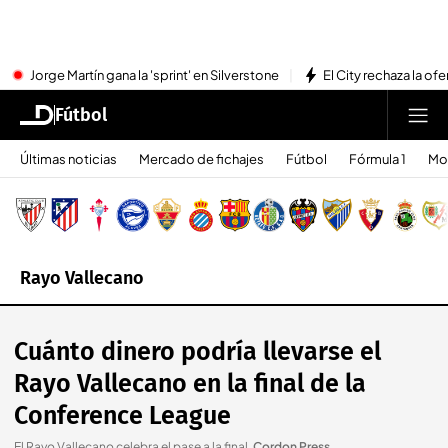
Jorge Martín gana la 'sprint' en Silverstone
El City rechaza la ofe
Fútbol
Últimas noticias
Mercado de fichajes
Fútbol
Fórmula 1
Mo
Rayo Vallecano
Cuánto dinero podría llevarse el
Rayo Vallecano en la final de la
Conference League
El Rayo Vallecano celebra el pase a la final
.
Cordon Press