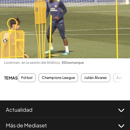
Lookman, en la sesión del Atlético
.
ElDesmarque
TEMAS
Fútbol
Champions League
Julián Álvarez
Ademol
Actualidad
Más de Mediaset