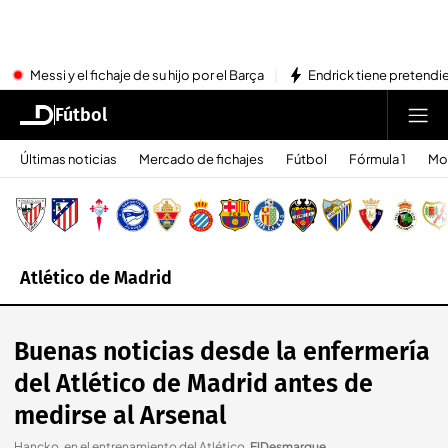
Messi y el fichaje de su hijo por el Barça
Endrick tiene pretendi
Fútbol
Últimas noticias
Mercado de fichajes
Fútbol
Fórmula 1
Mo
Atlético de Madrid
Buenas noticias desde la enfermería
del Atlético de Madrid antes de
medirse al Arsenal
Hancko, en el entrenamiento del Atlético
.
ElDesmarque