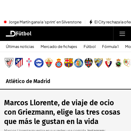
Jorge Martín gana la 'sprint' en Silverstone
El City rechaza la ofe
Fútbol
Últimas noticias
Mercado de fichajes
Fútbol
Fórmula 1
Mo
Atlético de Madrid
Marcos Llorente, de viaje de ocio
con Griezmann, elige las tres cosas
que más le gustan en la vida
Marcos Llorente muestra en sus redes una comida
.
Instagram: