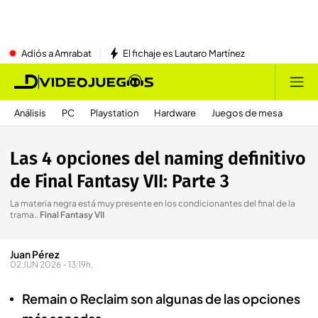
Adiós a Amrabat
El fichaje es Lautaro Martínez
Análisis
PC
Playstation
Hardware
Juegos de mesa
Las 4 opciones del naming definitivo
de Final Fantasy VII: Parte 3
La materia negra está muy presente en los condicionantes del final de la
trama.
.
Final Fantasy VII
Juan Pérez
02 JUN 2026 - 13:19h.
Remain o Reclaim son algunas de las opciones