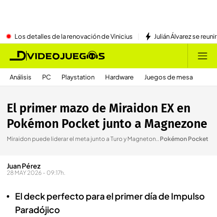
Los detalles de la renovación de Vinicius
Julián Álvarez se reu
Análisis
PC
Playstation
Hardware
Juegos de mesa
El primer mazo de Miraidon EX en
Pokémon Pocket junto a Magnezone
Miraidon puede liderar el meta junto a Turo y Magneton.
.
Pokémon Pocket
Juan Pérez
28 MAY 2026 - 09:17h.
El deck perfecto para el primer día de Impulso
Paradójico