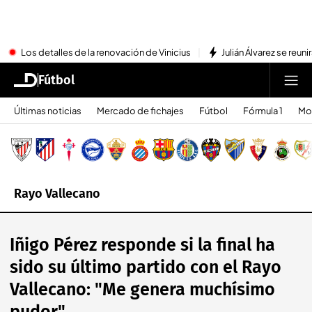
Los detalles de la renovación de Vinicius
Julián Álvarez se reu
Fútbol
Últimas noticias
Mercado de fichajes
Fútbol
Fórmula 1
Mo
Rayo Vallecano
Iñigo Pérez responde si la final ha
sido su último partido con el Rayo
Vallecano: "Me genera muchísimo