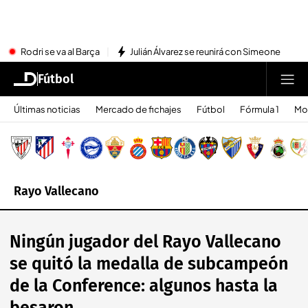
Rodri se va al Barça
Julián Álvarez se reunirá con Simeone
Fútbol
Últimas noticias
Mercado de fichajes
Fútbol
Fórmula 1
Mo
Rayo Vallecano
Ningún jugador del Rayo Vallecano
se quitó la medalla de subcampeón
de la Conference: algunos hasta la