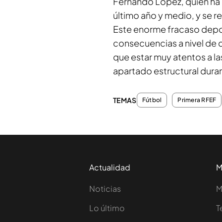
Fernando López, quien ha si
último año y medio, y se r
Este enorme fracaso depor
consecuencias a nivel de d
que estar muy atentos a l
apartado estructural dura
TEMAS
Fútbol
Primera RFEF
Actualidad
M
Noticias
M
Lo último
T