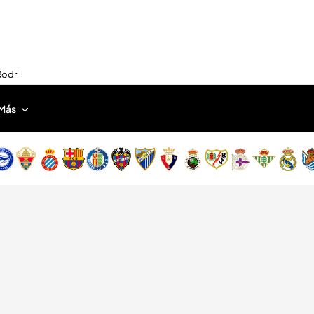
Rodri
Más