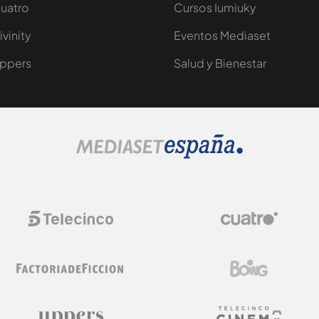
uatro
Cursos Iumiuky
ivinity
Eventos Mediaset
ppers
Salud y Bienestar