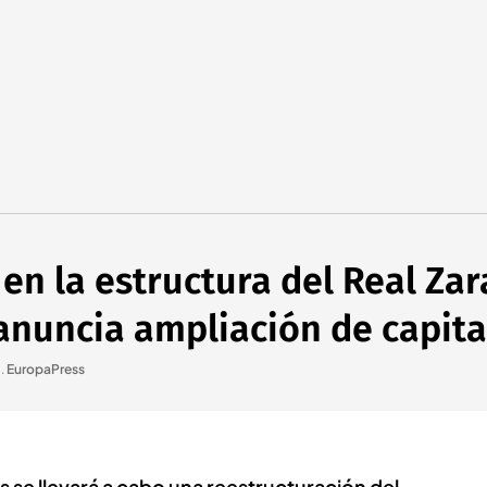
en la estructura del Real Zar
anuncia ampliación de capita
a
.
EuropaPress
 se llevará a cabo una reestructuración del