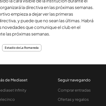
do la cara visible de la institución durante el
eorganizará la directiva en las próximas semanas.
tivo empieza a dejar ver las primeras
irectiva, y puede que no sean las últimas. Habrá
as novedades que comunique el club en el
nte las próximas semanas.
Estadio de La Romareda
ás de Mediaset
Seguir navegando
ediaset Infinity
Comprar entradas
elecinco
Ofertas y regalos