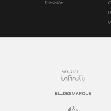
Televisión
C
D
U