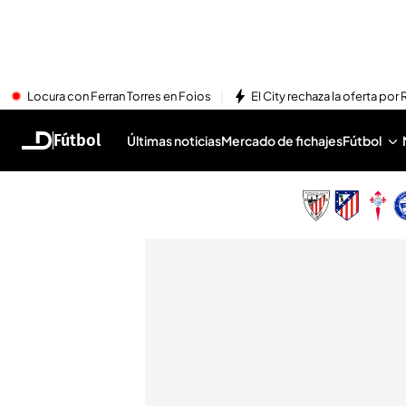
Locura con Ferran Torres en Foios
El City rechaza la oferta por 
Fútbol
Últimas noticias
Mercado de fichajes
Fútbol