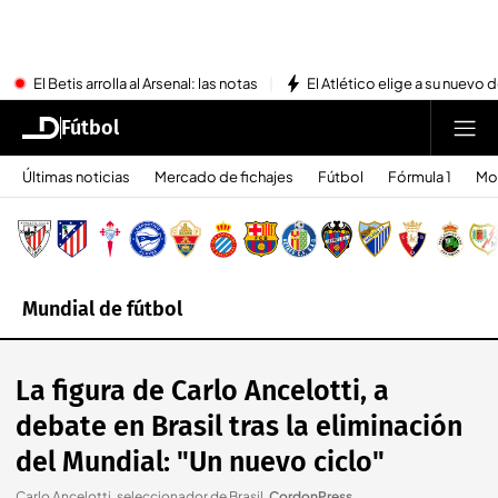
El Betis arrolla al Arsenal: las notas
El Atlético elige a su nuevo 
Fútbol
Últimas noticias
Mercado de fichajes
Fútbol
Fórmula 1
Mo
Mundial de fútbol
La figura de Carlo Ancelotti, a
debate en Brasil tras la eliminación
del Mundial: "Un nuevo ciclo"
Carlo Ancelotti, seleccionador de Brasil
.
CordonPress