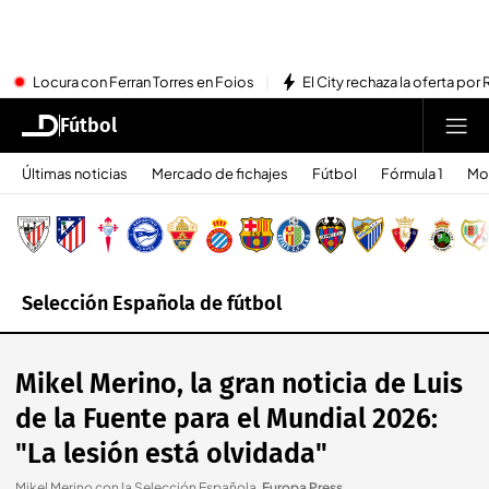
Locura con Ferran Torres en Foios
El City rechaza la oferta por 
Fútbol
Últimas noticias
Mercado de fichajes
Fútbol
Fórmula 1
Mo
Selección Española de fútbol
Mikel Merino, la gran noticia de Luis
de la Fuente para el Mundial 2026:
"La lesión está olvidada"
Mikel Merino con la Selección Española
.
Europa Press