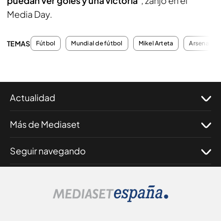
puedan ver goles y una victoria
", zanjó en el
Media Day.
TEMAS
Fútbol
Mundial de fútbol
Mikel Arteta
Arsenal
Actualidad
Más de Mediaset
Seguir navegando