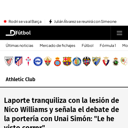
Rodri se va al Barça
Julián Álvarez se reunirá con Simeone
Fútbol
Últimas noticias
Mercado de fichajes
Fútbol
Fórmula 1
Mo
Athletic Club
Laporte tranquiliza con la lesión de
Nico Williams y señala el debate de
la portería con Unai Simón: "Le he