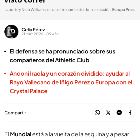
visto correr"
Laporte y Nico Williams, en un entrenamiento de la selección
.
Europa Press
Celia Pérez
21 MAY 2026 - 09:43h.
El defensa se ha pronunciado sobre sus
compañeros del Athletic Club
Andoni Iraola y un corazón dividido: ayudar al
Rayo Vallecano de Iñigo Pérez o Europa con el
Crystal Palace
Compartir
El
Mundial
está a la vuelta de la esquina y a pesar