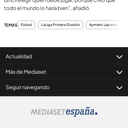
todo el mundo lo haría bien", añadió.
TEMAS
Fútbol
LaLiga Primera División
Aymeric Laporte
N
Actualidad
Más de Mediaset
Seguir navegando