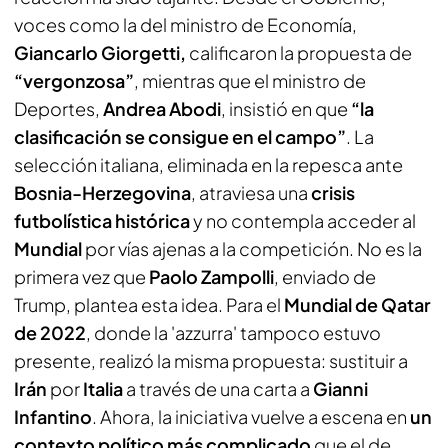
voces como la del ministro de Economía,
Giancarlo Giorgetti,
calificaron la propuesta de
“vergonzosa”
, mientras que el ministro de
Deportes,
Andrea Abodi
, insistió en que
“la
clasificación se consigue en el campo”
. La
selección italiana, eliminada en la repesca ante
Bosnia-Herzegovina
, atraviesa una
crisis
futbolística histórica
y no contempla acceder al
Mundial
por vías ajenas a la competición. No es la
primera vez que
Paolo Zampolli
, enviado de
Trump, plantea esta idea. Para el
Mundial de Qatar
de 2022
, donde la 'azzurra' tampoco estuvo
presente, realizó la misma propuesta: sustituir a
Irán
por
Italia
a través de una carta a
Gianni
Infantino
. Ahora, la iniciativa vuelve a escena en
un
contexto político más complicado
que el de