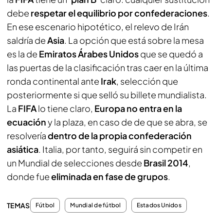
debe
respetar el equilibrio por confederaciones
.
En ese escenario hipotético, el relevo de Irán
saldría de
Asia
. La opción que está sobre la mesa
es la de
Emiratos Árabes Unidos
que se quedó a
las puertas de la clasificación tras caer en la última
ronda continental ante
Irak
, selección que
posteriormente si que selló su billete mundialista.
La
FIFA
lo tiene claro,
Europa no entra en la
ecuación
y la plaza, en caso de de que se abra, se
resolvería
dentro de la propia confederación
asiática
. Italia, por tanto, seguirá sin competir en
un Mundial de selecciones desde
Brasil 2014
,
donde fue
eliminada en fase de grupos
.
TEMAS
Fútbol
Mundial de fútbol
Estados Unidos