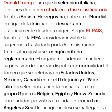
Donald Trump
para que la
selección italiana
,
después de ser
derrotada en la fase clasificatoria
frente a
Bosnia-Herzegovina
, entre en el
Mundial
en lugar de la
Irán
ha sido
descartada
prácticamente desde su origen. Según
EL PAÍS
,
fuentes de la
FIFA
consideran inviable la
sugerencia trasladada por la Administración
Trump al no ajustarse a
ningún criterio
reglamentario
. El organismo, además, mantiene
su previsión de que Irán dispute con
normalidad
el
torneo que se celebrará en
Estados Unidos,
México
y
Canadá
entre el
11 de junio y el 19 de
julio
. La selección iraní está encuadrada en el
grupo G
junto a
Bélgica, Egipto
y
Nueva Zelanda
,
con partidos previstos en ciudades como
Los
Ángeles
y
Seattle
, aunque incluso se ha llegado a