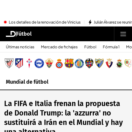
Los detalles de la renovación de Vinicius
Julián Álvarez se reu
Fútbol
Últimas noticias
Mercado de fichajes
Fútbol
Fórmula 1
Mo
Mundial de fútbol
La FIFA e Italia frenan la propuesta
de Donald Trump: la 'azzurra' no
sustituirá a Irán en el Mundial y hay