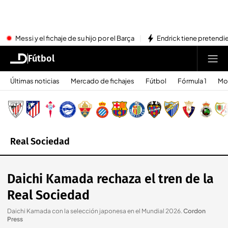
Messi y el fichaje de su hijo por el Barça
Endrick tiene pretendi
Fútbol
Últimas noticias
Mercado de fichajes
Fútbol
Fórmula 1
Mo
Real Sociedad
Daichi Kamada rechaza el tren de la
Real Sociedad
Daichi Kamada con la selección japonesa en el Mundial 2026
.
Cordon
Press