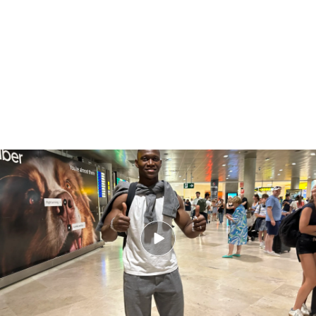
Aliou Dieng en Valencia
Llega desde el Pla del Real
El Valencia CF va desbloqueando barrios con sus
presentaciones. Lo hizo con
Sato desde Ciutat
Vella
,
con De Haas
(el Cabanyal) y con
Guido
Rodríguez (Ruzafa)
, para potenciar su campaña
de marketing
Terra de Valentia
. Un pensamiento
que pone en valor el origen, la cultura y el carácter