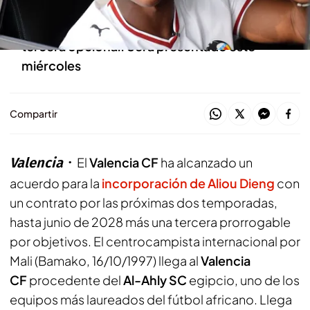
Dieng firma por dos temporadas con una
tercera opcional. Será presentado este
miércoles
Compartir
Valencia
El
Valencia CF
ha alcanzado un
acuerdo para la
incorporación de Aliou Dieng
con
un contrato
por las próximas dos temporadas,
hasta junio de 2028 más una tercera prorrogable
por objetivos. El centrocampista internacional por
Mali (Bamako, 16/10/1997) llega al
Valencia
CF
procedente del
Al-Ahly SC
egipcio, uno de los
equipos más laureados del fútbol africano. Llega