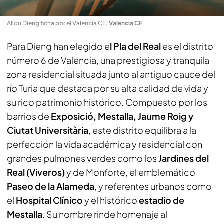
Aliou Dieng ficha por el Valencia CF
.
Valencia CF
Para Dieng han elegido e
l Pla del Real
es el distrito
número 6 de Valencia, una prestigiosa y tranquila
zona residencial situada junto al antiguo cauce del
río Turia que destaca por su alta calidad de vida y
su rico patrimonio histórico. Compuesto por los
barrios de
Exposició, Mestalla, Jaume Roig y
Ciutat Universitària
, este distrito equilibra a la
perfección la vida académica y residencial con
grandes pulmones verdes como los
Jardines del
Real (Viveros)
y de Monforte, el emblemático
Paseo de la Alameda
, y referentes urbanos como
el
Hospital Clínico
y el histórico
estadio de
Mestalla
. Su nombre rinde homenaje al