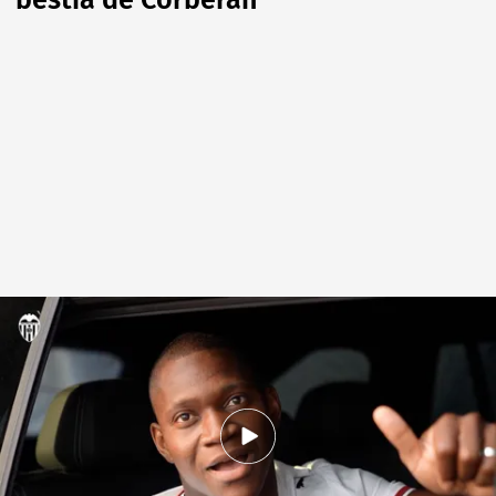
bestia de Corberán
Aliou Dieng ya es del Valencia CF
.
Valencia CF
David Torres
07 JUL 2026 - 21:19h.
La bestia Aliou Dieng aterriza en Valencia: "El
objetivo es volver a la Champions"