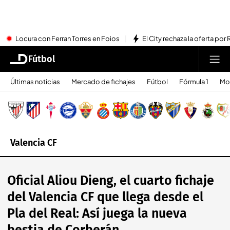
Locura con Ferran Torres en Foios
El City rechaza la oferta por 
Fútbol
Últimas noticias
Mercado de fichajes
Fútbol
Fórmula 1
Mo
Valencia CF
Oficial Aliou Dieng, el cuarto fichaje
del Valencia CF que llega desde el
Pla del Real: Así juega la nueva