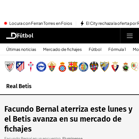
Locura con Ferran Torres en Foios
El City rechaza la oferta por 
Fútbol
Últimas noticias
Mercado de fichajes
Fútbol
Fórmula 1
Mo
Real Betis
Facundo Bernal aterriza este lunes y
el Betis avanza en su mercado de
fichajes
Facundo Bernal en un encuentro
.
Fluminense