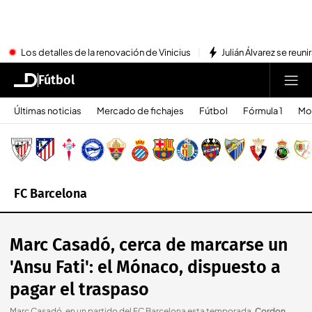
Los detalles de la renovación de Vinicius
Julián Álvarez se reu
Fútbol
Últimas noticias
Mercado de fichajes
Fútbol
Fórmula 1
Mo
FC Barcelona
Marc Casadó, cerca de marcarse un
'Ansu Fati': el Mónaco, dispuesto a
pagar el traspaso
Marc Casadó, en un partido del FC Barcelona esta temporada
.
Cordon