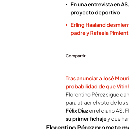
En una entrevista en AS,
proyecto deportivo
Erling Haaland desmien
padre y Rafaela Pimient
Compartir
Tras anunciar a José Mour
probabilidad de que Vitinh
Florentino Pérez sigue d
para atraer el voto de los
Félix Díaz
en el
diario AS
, 
su primer fichaje
y que har
Florentino Pérez promete m