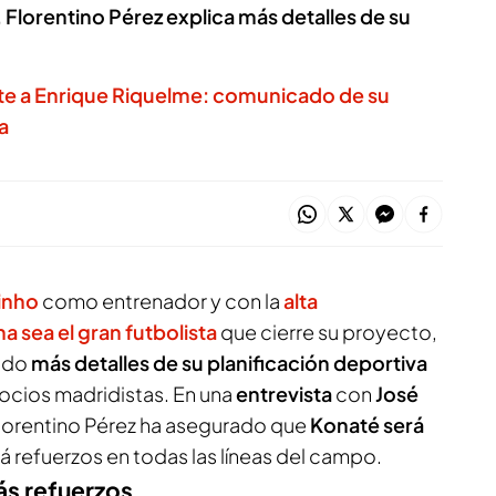
 Florentino Pérez explica más detalles de su
te a Enrique Riquelme: comunicado de su
a
inho
como entrenador y con la
alta
a sea el gran futbolista
que cierre su proyecto,
ando
más detalles de su planificación deportiva
 socios madridistas. En una
entrevista
con
José
Florentino Pérez ha asegurado que
Konaté será
á refuerzos en todas las líneas del campo.
ás refuerzos