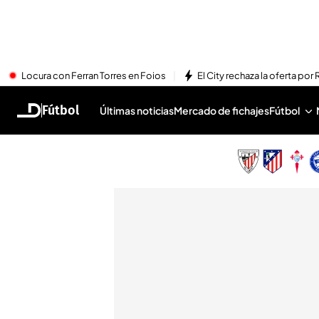
Locura con Ferran Torres en Foios
El City rechaza la oferta por 
Fútbol
Últimas noticias
Mercado de fichajes
Fútbol