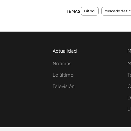
TEMAS
Fútbol
Mercado de fic
Actualidad
M
Noticias
M
Lo último
T
Televisión
C
D
U