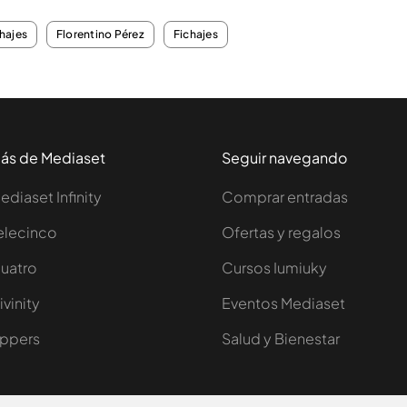
hajes
Florentino Pérez
Fichajes
ás de Mediaset
Seguir navegando
ediaset Infinity
Comprar entradas
elecinco
Ofertas y regalos
uatro
Cursos Iumiuky
ivinity
Eventos Mediaset
ppers
Salud y Bienestar