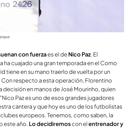
arque
suenan con fuerza
es el de
Nico Paz
. El
na ha cuajado una gran temporada en el Como
id tiene en su mano traerlo de vuelta por un
 Con respecto a esta operación, Florentino
la decisión en manos de José Mourinho, quien
 "Nico Paz es uno de esos grandes jugadores
tra cantera y que hoy es uno de los futbolistas
s clubes europeos. Tenemos, como saben, la
o este año.
Lo decidiremos
con el
entrenador y