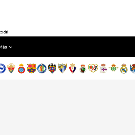
Rodri
Más