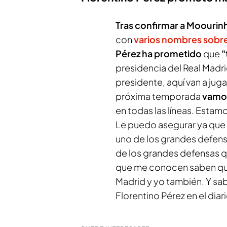
Tras confirmar a Moourin
con
varios nombres sobr
Pérez ha prometido
que
"
presidencia del Real Madr
presidente, aquí van a jug
próxima temporada
vamos
en todas las líneas. Esta
Le puedo asegurar ya que s
uno de los grandes defens
de los grandes defensas q
que me conocen saben que 
Madrid y yo también. Y sa
Florentino Pérez en el
diar