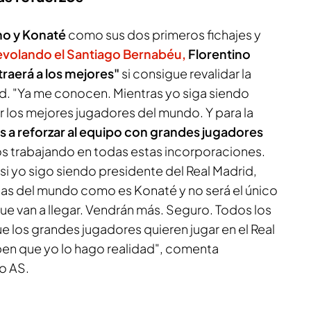
ho y Konaté
como sus dos primeros fichajes y
evolando el Santiago Bernabéu,
Florentino
traerá a los mejores"
si consigue revalidar la
id. "Ya me conocen. Mientras yo siga siendo
ar los mejores jugadores del mundo. Y para la
 a reforzar al equipo con grandes jugadores
mos trabajando en todas estas incorporaciones.
i yo sigo siendo presidente del Real Madrid,
as del mundo como es Konaté y no será el único
ue van a llegar. Vendrán más. Seguro. Todos los
los grandes jugadores quieren jugar en el Real
ben que yo lo hago realidad", comenta
io AS
.