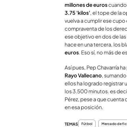
millones de euros
cuando 
3.75 'kilos'
, el tope de la
vuelva a cumplir ese cupo
compraventa de los derech
ese objetivo en dos de las
hace en una tercera, los bl
euros
. Eso sí, no más de e
Así pues, Pep Chavarría ha
Rayo Vallecano
, sumando
ellos ha logrado registrar u
los 3.500 minutos. es deci
Pérez, pese a que cuenta 
en esa posición.
TEMAS
Fútbol
Mercado de fic