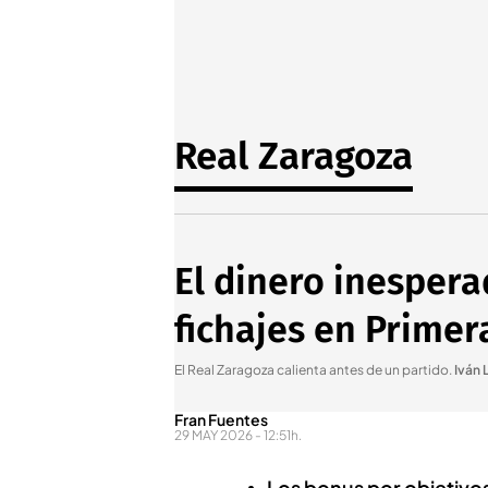
Real Zaragoza
El dinero inespera
fichajes en Primer
El Real Zaragoza calienta antes de un partido
.
Iván 
Fran Fuentes
29 MAY 2026 - 12:51h.
Los bonus por objetivo