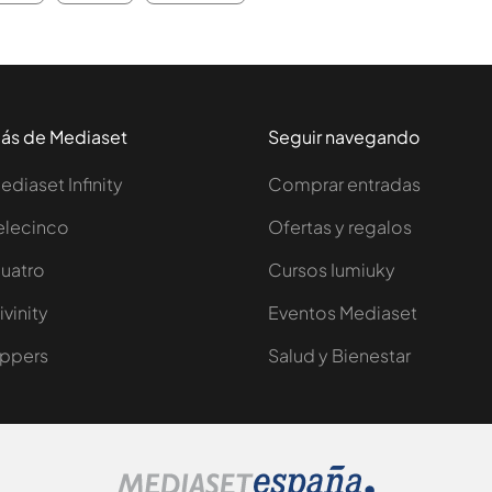
ás de Mediaset
Seguir navegando
ediaset Infinity
Comprar entradas
elecinco
Ofertas y regalos
uatro
Cursos Iumiuky
ivinity
Eventos Mediaset
ppers
Salud y Bienestar