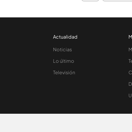
Actualidad
M
Noticias
M
Lo último
T
Televisión
C
D
U