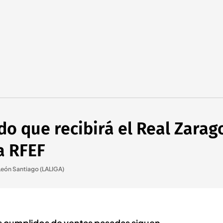
do que recibirá el Real Zarag
a RFEF
León Santiago (LALIGA)
s cumplidos de ventas pasadas siguen