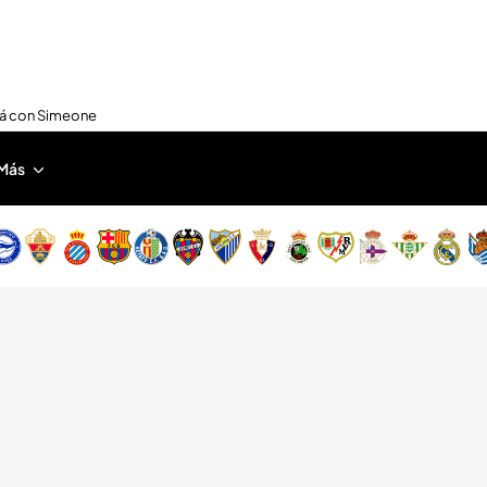
nirá con Simeone
Más