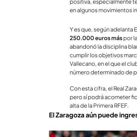
positiva, especialmente t
en algunos movimientos im
Y es que, según adelanta
E
250.000 euros más
por l
abandonó la disciplina bla
cumplir los objetivos marc
Vallecano, en el que el club
número determinado de par
Con esta cifra, el Real Z
pero sí podrá acometer fic
alta de la Primera RFEF.
El Zaragoza aún puede ingr